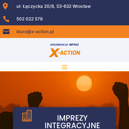

ul: Łęczycka 20/8, 53-632 Wrocław

502 022 578

biuro@x-action.pl

IMPREZY
INTEGRACYJNE