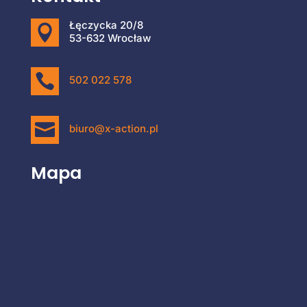
Łęczycka 20/8

53-632 Wrocław

502 022 578

biuro@x-action.pl
Mapa